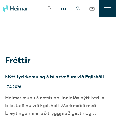
EN
Annað
Fréttasafn
Hvernig getum við aðstoðað?
Frétt­ir
Fyrir fjölmiðla
Nýtt fyrirkomulag á bílastæðum við Egilshöll
Heimar - ný ásýnd
17.4.2026
Sögur af viðskiptavinum
Heimar munu á næstunni innleiða nýtt kerfi á
bílastæðinu við Egilshöll. Markmiðið með
Orðheimar
breytingunni er að tryggja að gestir og