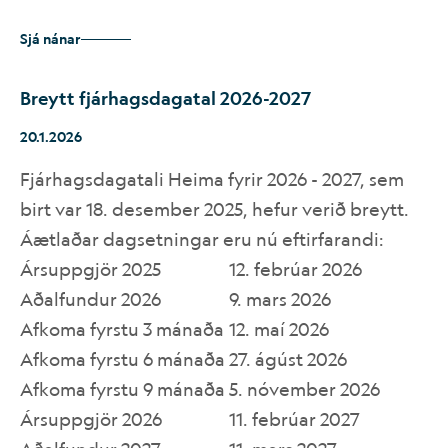
skilvirkari, gagnsærri og ánægjulegri fyrir
þannig sögu Reykjavíkur þegar hann nam þar
skemmtilegu "hliði" inn á svæðið.
myndatökustaður meðal gesta.
notendur.
Sjá nánar
land. Tilviljun er að myndmerkið minnir einnig á
töluna 101, póstnúmer svæðisins.
Breytt fjárhagsdagatal 2026-2027
20.1.2026
Fjárhagsdagatali Heima fyrir 2026 - 2027, sem
birt var 18. desember 2025, hefur verið breytt.
Áætlaðar dagsetningar eru nú eftirfarandi:
Ársuppgjör 2025
12. febrúar 2026
Aðalfundur 2026
9. mars 2026
Afkoma fyrstu 3 mánaða
12. maí 2026
Afkoma fyrstu 6 mánaða
27. ágúst 2026
Afkoma fyrstu 9 mánaða
5. nóvember 2026
Ársuppgjör 2026
11. febrúar 2027