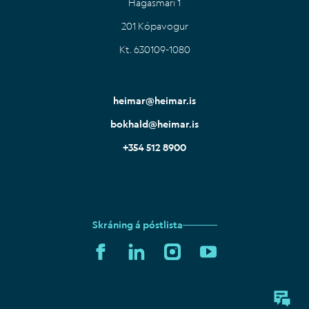
Hagasmári 1
201 Kópavogur
Kt. 630109-1080
heimar@heimar.is
bokhald@heimar.is
+354 512 8900
Skráning á póstlista