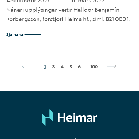
Aðalfundur 2027
11. mars 2027
Nánari upplýsingar veitir Halldór Benjamín
Þorbergsson, forstjóri Heima hf., sími: 821 0001.
Sjá nánar
...1
3
4
5
6
...
100