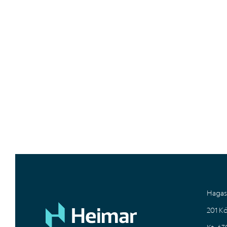
Hagas
201 K