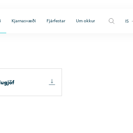
i
Kjarnasvæði
Fjárfestar
Um okkur
IS
lu­gjöf