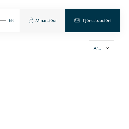
EN
Mínar síður
Þjónustubeiðni