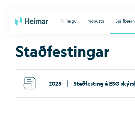
Til leigu
Þjónusta
Sjálfbærn
Stað­fest­ing­ar
2025
Stað­fest­ing á ESG skýrs