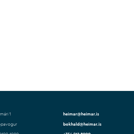
mári 1
heimar@heimar.is
ópavogur
bokhald@heimar.is