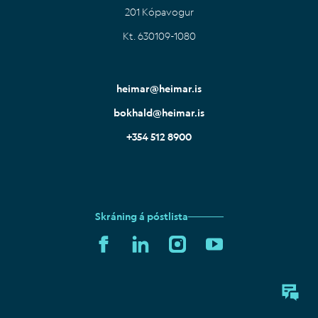
201 Kópavogur
Kt. 630109-1080
IS
EN
heimar@heimar.is
bokhald@heimar.is
+354 512 8900
Skráning á póstlista