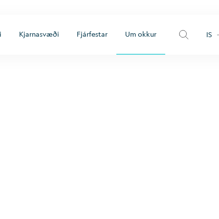
i
Kjarnasvæði
Fjárfestar
Um okkur
IS