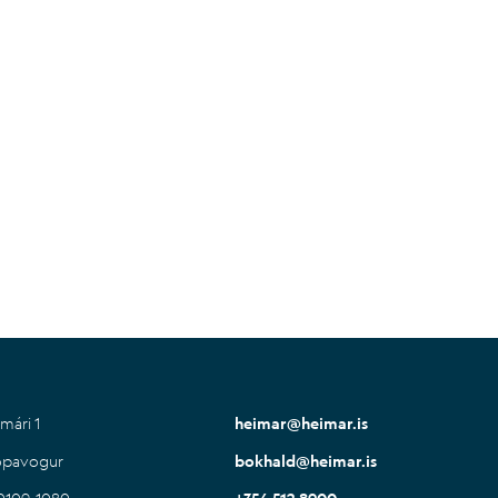
mári 1
heimar@heimar.is
ópavogur
bokhald@heimar.is