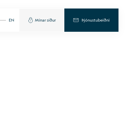
EN
Mínar síður
Þjónustubeiðni