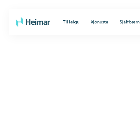
Til leigu
Þjónusta
Sjálfbærn