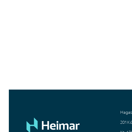
Hagas
201 K