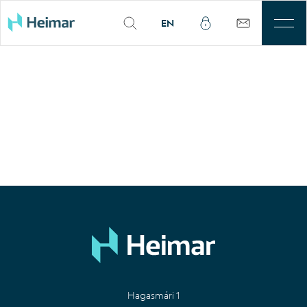
EN
Til leigu
Þjónusta
Sjálfbærni
Kjarnasvæði
Fjárfestar
Um okkur
Mínar síður
Hagasmári 1