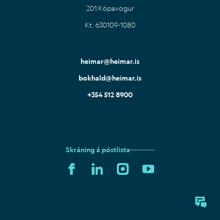
201 Kópavogur
Kt. 630109-1080
IS
EN
heimar@heimar.is
bokhald@heimar.is
+354 512 8900
Skráning á póstlista