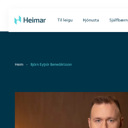
Til leigu
Þjónusta
Sjálfbærn
Heim
-
Björn Eyþór Benediktsson