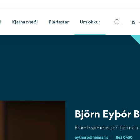
i
Kjarnasvæði
Fjárfestar
Um okkur
IS
Björn Eyþór 
Framkvæmdastjóri fjármála
|
eythorb@heimar.is
865 0450