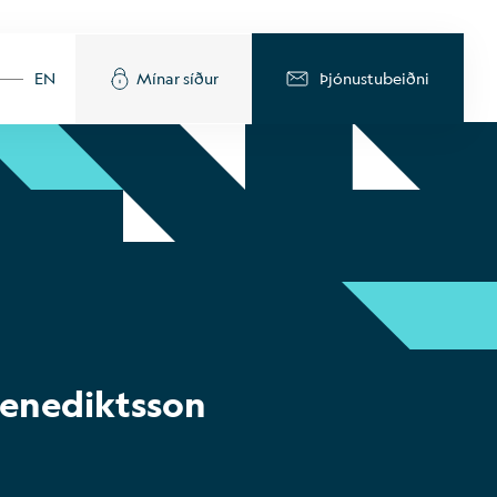
EN
Mínar síður
Þjónustubeiðni
Benediktsson