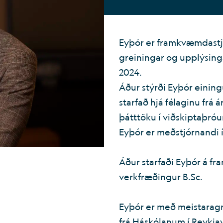
Eyþór er framkvæmdastjór
greiningar og upplýsinga
2024.
Áður stýrði Eyþór einin
starfað hjá félaginu frá 
þátttöku í viðskiptaþróu
Eyþór er meðstjórnandi í 
Áður starfaði Eyþór á 
verkfræðingur B.Sc.
Eyþór er með meistaragr
frá Háskólanum í Reykjav