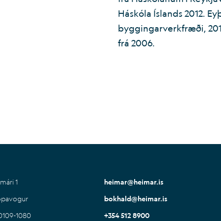
Háskóla Íslands 2012. Ey
byggingarverkfræði, 2011
frá 2006.
mári 1
heimar@heimar.is
ópavogur
bokhald@heimar.is
30109-1080
+354 512 8900