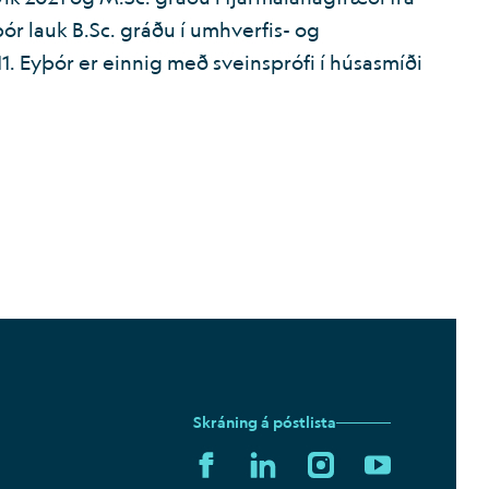
þór lauk B.Sc. gráðu í umhverfis- og
. Eyþór er einnig með sveinsprófi í húsasmíði
Skráning á póstlista