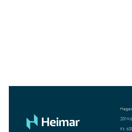
Hagas
201 K
Kt. 6