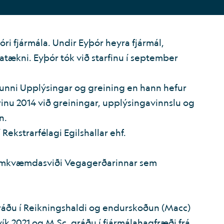
i fjármála. Undir Eyþór heyra fjármál,
tækni. Eyþór tók við starfinu í september
gunni Upplýsingar og greining en hann hefur
árinu 2014 við greiningar, upplýsingavinnslu og
n.
Rekstrarfélagi Egilshallar ehf.
framkvæmdasviði Vegagerðarinnar sem
áðu í Reikningshaldi og endurskoðun (Macc)
ík 2021 og M.Sc. gráðu í fjármálahagfræði frá