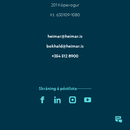
201 Kópavogur
Kt. 630109-1080
IS
EN
heimar@heimar.is
bokhald@heimar.is
+354 512 8900
Skráning á póstlista