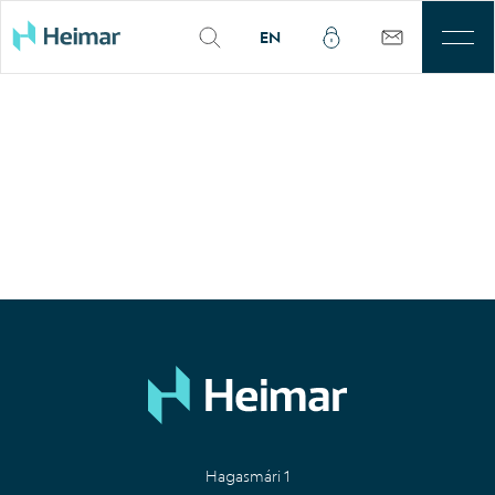
EN
Til leigu
Þjónusta
Sjálfbærni
Kjarnasvæði
Fjárfestar
Um okkur
Mínar síður
Hagasmári 1