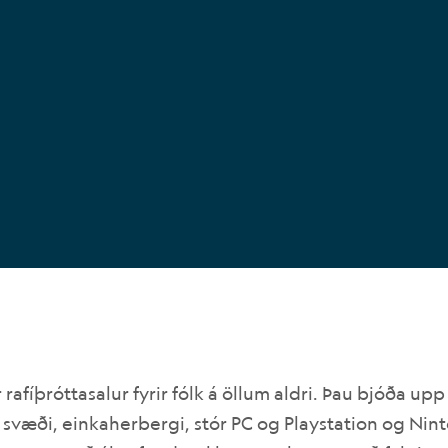
afíþróttasalur fyrir fólk á öllum aldri. Þau bjóða upp
svæði, einkaherbergi, stór PC og Playstation og Nin