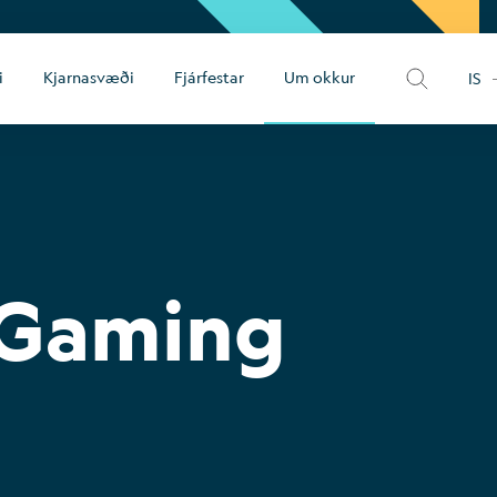
i
Kjarnasvæði
Fjárfestar
Um okkur
IS
 Gaming