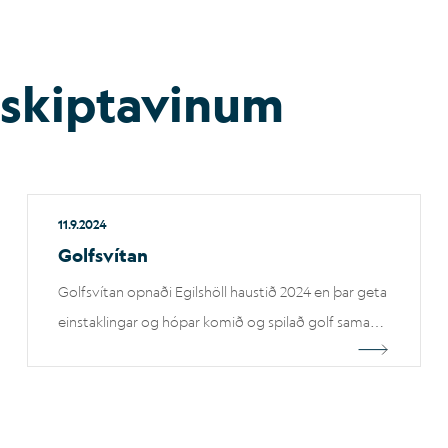
iðskiptavinum
11.9.2024
Golfsvítan
Golfsvítan opnaði Egilshöll haustið 2024 en þar geta
einstaklingar og hópar komið og spilað golf saman
eða stundað golfæfingar í ró og næði við frábærar
aðstæður allt árið. Um er að ræða búnað frá
Trackman sem er besta tæknin sem fæst í dag í
golfhermaheiminum.