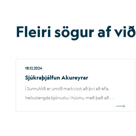
Fleiri sögur af v
18.12.2024
Sjúkraþjálfun Akureyrar
Í Sunnuhlíð er unnið markvisst að því að efla
heilsutengda þjónustu í húsinu, með það að
markmiði að skapa glæsilegan og framúrskarandi
heilsutengdan þjónustukjarna. Áhersla er lögð á
fjölbreytta þjónustu sem stuðlar að vellíðan og
bættri heilsu.