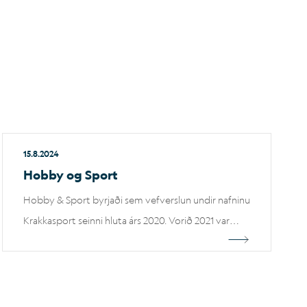
15.8.2024
Hobby og Sport
Hobby & Sport byrjaði sem vefverslun undir nafninu
Krakkasport seinni hluta árs 2020. Vorið 2021 var
opnuð lítil verslun á Akureyri með þá hugmynd að
geta boðið viðskiptavinum að koma, skoða og
versla. Hobby & Sport hafa nú opnað nýja og
glæsilega verslun í Silfursmára 2 sem sérhæfir sig í