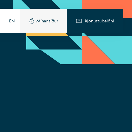
EN
Mínar síður
Þjónustubeiðni