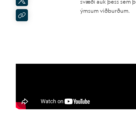
svæði auk þess sem þ
ýmsum viðburðum.