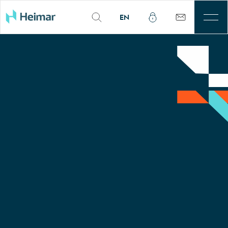
EN
Til leigu
Þjónusta
Sjálfbærni
Kjarnasvæði
Fjárfestar
Um okkur
Mínar síður