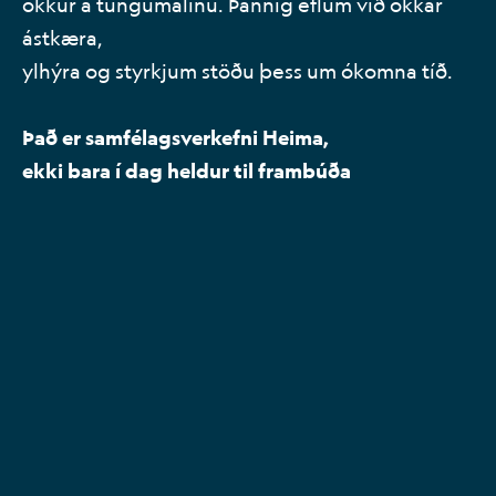
okkur á tungumálinu. Þannig eflum við okkar
ástkæra,
ylhýra og styrkjum stöðu þess um ókomna tíð.
Það er samfélagsverkefni Heima,
ekki bara í dag heldur til frambúða