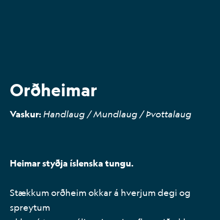
Orð­heim­ar
Vaskur:
Handlaug / Mundlaug / Þvottalaug
Heimar styðja íslenska tungu.
Stækkum orðheim okkar á hverjum degi og
spreytum