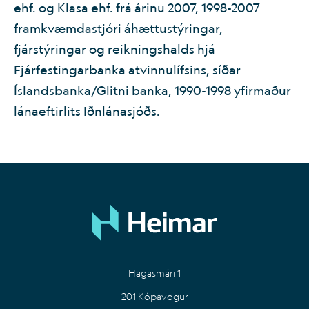
ehf. og Klasa ehf. frá árinu 2007, 1998-2007
framkvæmdastjóri áhættustýringar,
fjárstýringar og reikningshalds hjá
Fjárfestingarbanka atvinnulífsins, síðar
Íslandsbanka/Glitni banka, 1990-1998 yfirmaður
lánaeftirlits Iðnlánasjóðs.
Hagasmári 1
201 Kópavogur