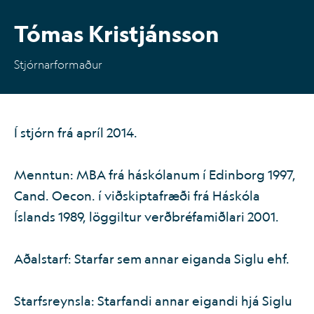
Tómas Kristjánsson
IS
EN
Stjórnarformaður
Í stjórn frá apríl 2014.
Menntun: MBA frá háskólanum í Edinborg 1997,
Cand. Oecon. í viðskiptafræði frá Háskóla
Íslands 1989, löggiltur verðbréfamiðlari 2001.
Aðalstarf: Starfar sem annar eiganda Siglu ehf.
Starfsreynsla: Starfandi annar eigandi hjá Siglu