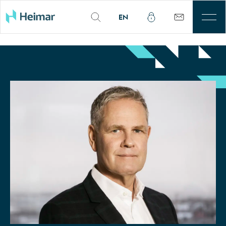
EN
Til leigu
Þjónusta
Sjálfbærni
Kjarnasvæði
Fjárfestar
Um okkur
Mínar síður