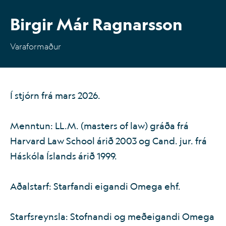
Birgir Már Ragnarsson
IS
EN
Varaformaður
Í stjórn frá mars 2026.
Menntun: LL.M. (masters of law) gráða frá
Harvard Law School árið 2003 og Cand. jur. frá
Háskóla Íslands árið 1999.
Aðalstarf: Starfandi eigandi Omega ehf.
Starfsreynsla: Stofnandi og meðeigandi Omega