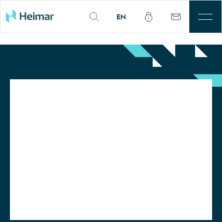
EN
Til leigu
Þjónusta
Sjálfbærni
Kjarnasvæði
Fjárfestar
Um okkur
Mínar síður