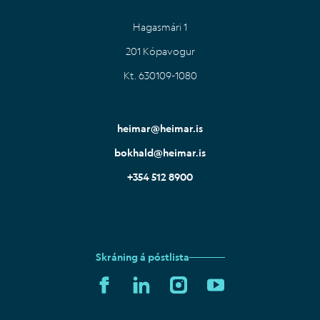
Hagasmári 1
201 Kópavogur
Kt. 630109-1080
heimar@heimar.is
bokhald@heimar.is
+354 512 8900
Skráning á póstlista