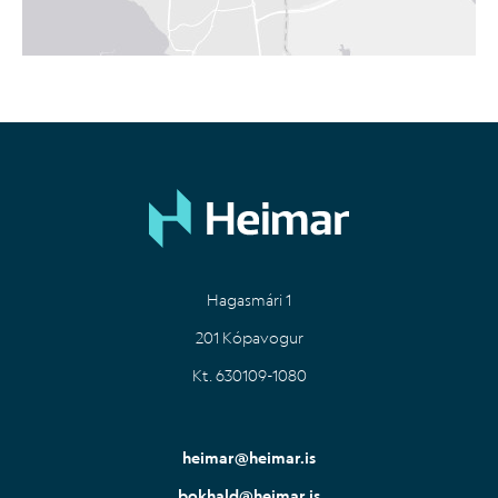
Hagasmári 1
201 Kópavogur
Kt. 630109-1080
heimar@heimar.is
bokhald@heimar.is