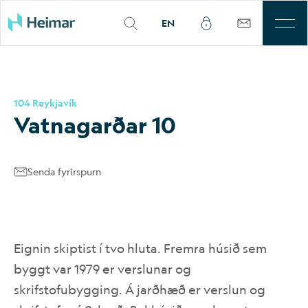
EN
Til leigu
104 Reykjavík
Þjónusta
Vatna­garð­ar 10
Sjálfbærni
Senda fyrirspurn
Kjarnasvæði
Fjárfestar
Eignin skiptist í tvo hluta. Fremra húsið sem
Um okkur
byggt var 1979 er verslunar og
skrifstofubygging. Á jarðhæð er verslun og
Mínar síður