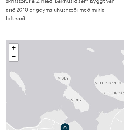
skrifstofur á 2. hæð. Bakhúsið sem byggt var
árið 2010 er geymsluhúsnæði með mikla
IS
EN
lofthæð.
+
−