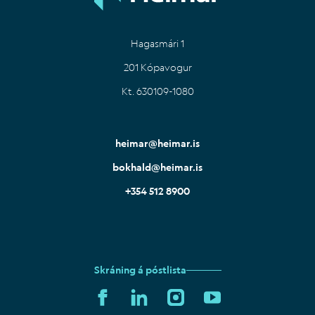
Hagasmári 1
201 Kópavogur
Kt. 630109-1080
heimar@heimar.is
bokhald@heimar.is
+354 512 8900
Skráning á póstlista