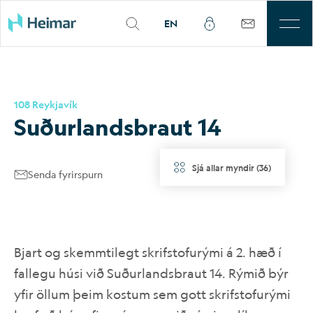
EN
Til leigu
108 Reykjavík
Þjónusta
Suð­ur­lands­braut 14
Sjálfbærni
Sjá allar myndir
(
36
)
Senda fyrirspurn
Kjarnasvæði
Fjárfestar
Bjart og skemmtilegt skrifstofurými á 2. hæð í
Um okkur
fallegu húsi við Suðurlandsbraut 14. Rýmið býr
yfir öllum þeim kostum sem gott skrifstofurými
Mínar síður