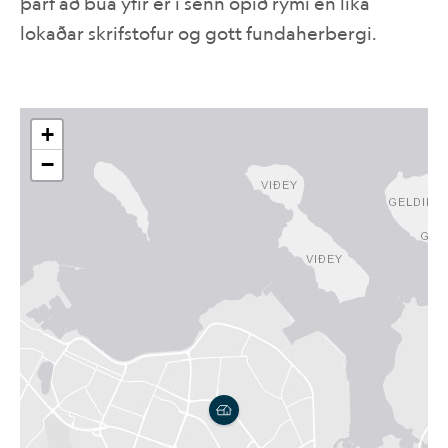
þarf að búa yfir er í senn opið rými en líka
lokaðar skrifstofur og gott fundaherbergi.
IS
EN
+
−