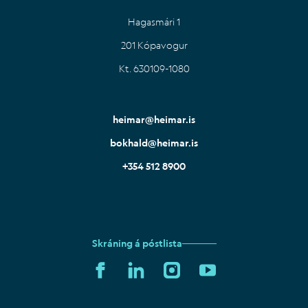
Hagasmári 1
201 Kópavogur
Kt. 630109-1080
heimar@heimar.is
bokhald@heimar.is
+354 512 8900
Skráning á póstlista