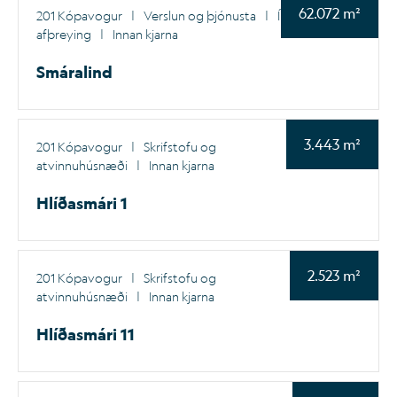
62.072 m²
201 Kópavogur
|
Verslun og þjónusta
|
Íþróttir og
afþreying
|
Innan kjarna
Smáralind
3.443 m²
201 Kópavogur
|
Skrifstofu og
atvinnuhúsnæði
|
Innan kjarna
Hlíðasmári 1
2.523 m²
201 Kópavogur
|
Skrifstofu og
atvinnuhúsnæði
|
Innan kjarna
Hlíðasmári 11