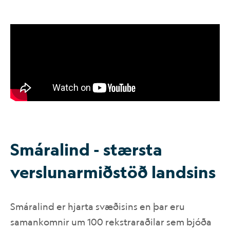
Smáralind - stærsta
versl­un­ar­mið­stöð lands­ins
Smáralind er hjarta svæðisins en þar eru
samankomnir um 100 rekstraraðilar sem bjóða