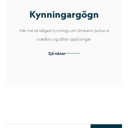
Kynn­ing­ar­gögn
Hér má ná nálgast kynningu um Smárann, þróun á
svæðinu og aðrar upplýsingar.
Sjá nánar