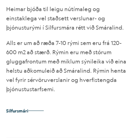
Heimar bjóða til leigu nútímaleg og
einstaklega vel staðsett verslunar- og
þjónusturými í Silfursmára rétt við Smáralind.
Alls er um að ræða 7-10 rými sem eru frá 120-
600 m
2
að stærð. Rýmin eru með stórum
gluggafrontum með miklum sýnileika við eina
helstu aðkomuleið að Smáralind. Rýmin henta
vel fyrir sérvöruverslanir og hverfistengda
þjónustustarfsemi.
Silfursmári