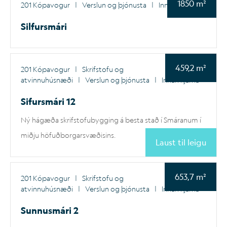
1850 m²
201 Kópavogur
|
Verslun og þjónusta
|
Innan kjarna
Silfursmári
459,2 m²
201 Kópavogur
|
Skrifstofu og
atvinnuhúsnæði
|
Verslun og þjónusta
|
Innan kjarna
Sifursmári 12
Ný hágæða skrifstofubygging á besta stað í Smáranum í
miðju höfuðborgarsvæðisins.
Laust til leigu
653,7 m²
201 Kópavogur
|
Skrifstofu og
atvinnuhúsnæði
|
Verslun og þjónusta
|
Innan kjarna
Sunnusmári 2