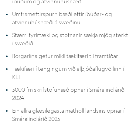
íbúðum og atvinnuhúsnæði
Umframeftirspurn bæði eftir íbúðar- og
atvinnuhúsnæði á svæðinu
Stærri fyrirtæki og stofnanir sækja mjög sterkt
í svæðið
Borgarlína gefur mikil tækifæri til framtíðar
Tækifæri í tengingum við alþjóðaflugvöllinn í
KEF
3000 fm skrifstofuhæð opnar í Smáralind árið
2024
Ein allra glæsilegasta mathöll landsins opnar í
Smáralind árið 2025