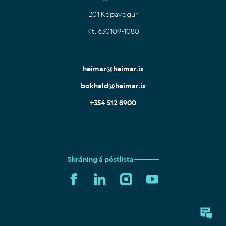
201 Kópavogur
Kt. 630109-1080
heimar@heimar.is
bokhald@heimar.is
+354 512 8900
Skráning á póstlista