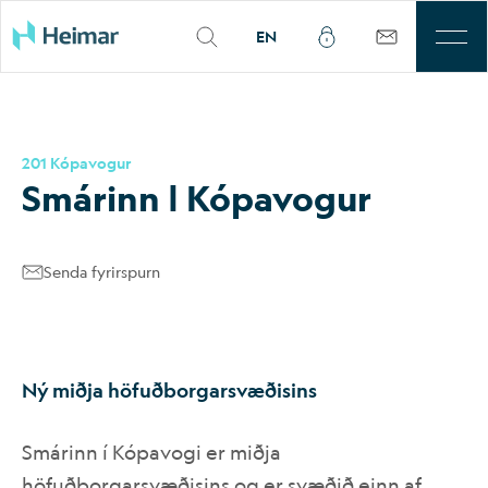
EN
Til leigu
201 Kópavogur
Þjónusta
Smár­inn | Kópa­vog­ur
Sjálfbærni
Senda fyrirspurn
Kjarnasvæði
Fjárfestar
Ný miðja höfuðborgarsvæðisins
Um okkur
Smárinn í Kópavogi er miðja
Mínar síður
höfuðborgarsvæðisins og er svæðið einn af