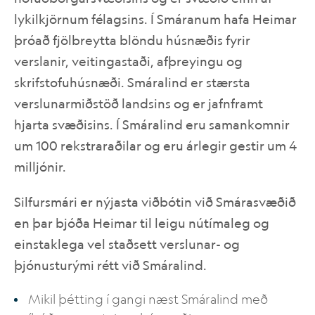
lykilkjörnum félagsins. Í Smáranum hafa Heimar
þróað fjölbreytta blöndu húsnæðis fyrir
IS
EN
verslanir, veitingastaði, afþreyingu og
skrifstofuhúsnæði. Smáralind er stærsta
verslunarmiðstöð landsins og er jafnframt
hjarta svæðisins. Í Smáralind eru samankomnir
um 100 rekstraraðilar og eru árlegir gestir um 4
milljónir.
Silfursmári er nýjasta viðbótin við Smárasvæðið
en þar bjóða Heimar til leigu nútímaleg og
einstaklega vel staðsett verslunar- og
þjónusturými rétt við Smáralind.
Mikil þétting í gangi næst Smáralind með