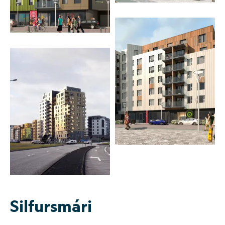
Silf­ursmári