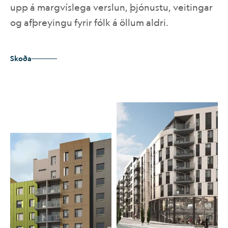
upp á margvíslega verslun, þjónustu, veitingar
og afþreyingu fyrir fólk á öllum aldri.
Skoða