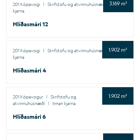
3.169 m²
201 Kópavogi
|
Skrifstofu og atvinnuhúsnæði
|
Innan
kjarna
Hlíðasmári 12
1.902 m²
201 Kópavogi
|
Skrifstofu og atvinnuhúsnæði
|
Innan
kjarna
Hlíðasmári 4
1.902 m²
201 Kópavogur
|
Skrifstofu og
atvinnuhúsnæði
|
Innan kjarna
Hlíðasmári 6