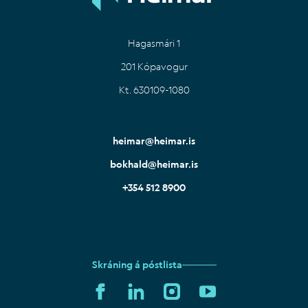
Hagasmári 1
201 Kópavogur
Kt. 630109-1080
heimar@heimar.is
bokhald@heimar.is
+354 512 8900
Skráning á póstlista