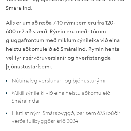
Smáralind.
IS
EN
Alls er um að ræða 7-10 rými sem eru frá 120-
600 m
2
að stærð. Rýmin eru með stórum
gluggafrontum með miklum sýnileika við eina
helstu aðkomuleið að Smáralind. Rýmin henta
vel fyrir sérvöruverslanir og hverfistengda
þjónustustarfsemi.
Nútímaleg verslunar- og þjónusturými
Mikill sýnileiki við eina helstu aðkomuleið
Smáralindar
Hluti af nýrri Smárabyggð, þar sem 675 íbúðir
verða fullbyggðar árið 2024