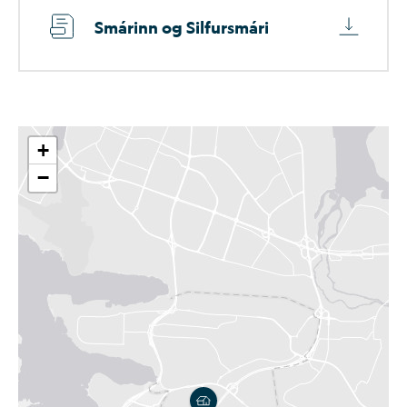
Smár­inn og Silf­ursmári
+
−