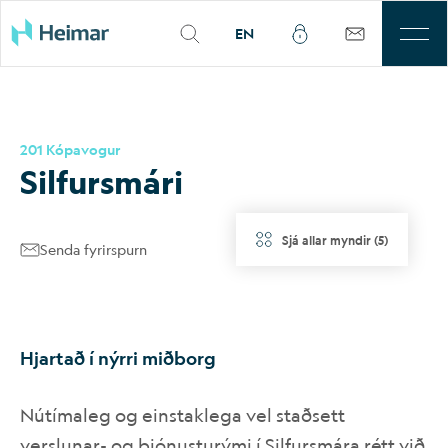
EN
Til leigu
201 Kópavogur
Þjónusta
Silf­ursmári
Sjálfbærni
Sjá allar myndir
(
5
)
Senda fyrirspurn
Kjarnasvæði
Fjárfestar
Hjartað í nýrri miðborg
Um okkur
Nútímaleg og einstaklega vel staðsett
Mínar síður
verslunar- og þjónusturými í Silfursmára rétt við