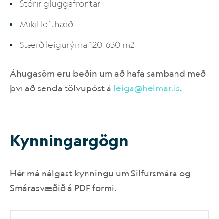
Stórir gluggafrontar
Mikil lofthæð
Stærð leigurýma 120-630 m
2
Áhugasöm eru beðin um að hafa samband með
því að senda tölvupóst á
leiga@heimar.is
.
Kynn­ing­ar­gögn
Hér má nálgast kynningu um Silfursmára og
Smárasvæðið á PDF formi.