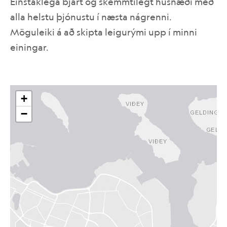
Einstaklega bjart og skemmtilegt húsnæði með
alla helstu þjónustu í næsta nágrenni.
IS
EN
Möguleiki á að skipta leigurými upp í minni
einingar.
+
−