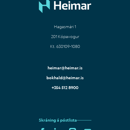
Hagasmári 1
201 Kópavogur
Kt. 630109-1080
heimar@heimar.is
bokhald@heimar.is
+354 512 8900
Skráning á póstlista