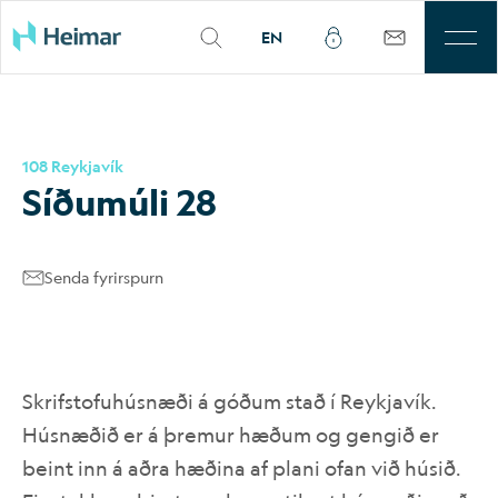
EN
Til leigu
108 Reykjavík
Þjónusta
Síðumúli 28
Sjálfbærni
Senda fyrirspurn
Kjarnasvæði
Fjárfestar
Skrifstofuhúsnæði á góðum stað í Reykjavík.
Um okkur
Húsnæðið er á þremur hæðum og gengið er
beint inn á aðra hæðina af plani ofan við húsið.
Mínar síður