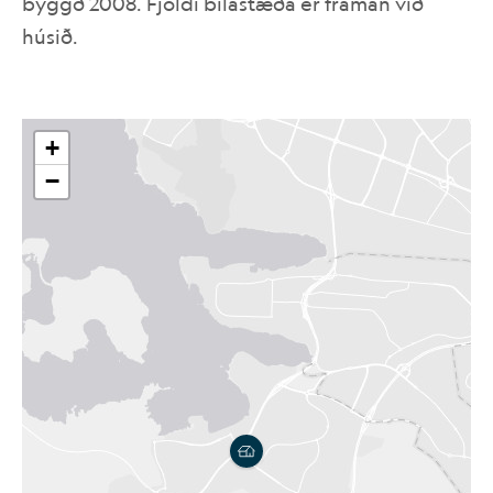
byggð 2008. Fjöldi bílastæða er framan við
húsið.
IS
EN
+
−