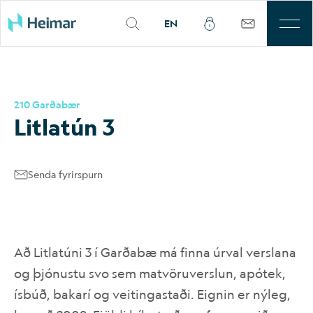
EN
Til leigu
210 Garðabær
Þjónusta
Litla­tún 3
Sjálfbærni
Senda fyrirspurn
Kjarnasvæði
Fjárfestar
Að Litlatúni 3 í Garðabæ má finna úrval verslana
Um okkur
og þjónustu svo sem matvöruverslun, apótek,
ísbúð, bakarí og veitingastaði. Eignin er nýleg,
Mínar síður