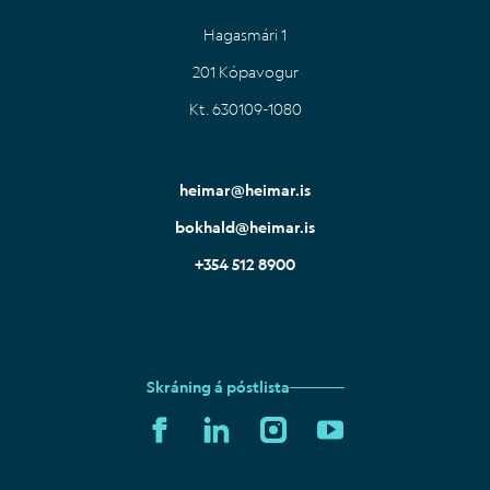
Hagasmári 1
201 Kópavogur
Kt. 630109-1080
heimar@heimar.is
bokhald@heimar.is
+354 512 8900
Skráning á póstlista