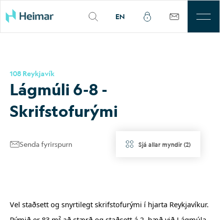
EN
Til leigu
108 Reykjavík
Þjónusta
Lág­múli 6-8 -
Sjálfbærni
Skrif­stofu­rými
Kjarnasvæði
Senda fyrirspurn
Sjá allar myndir
(
2
)
Fjárfestar
Um okkur
Vel staðsett og snyrtilegt skrifstofurými í hjarta Reykjavíkur.
Mínar síður
Rýmið er 83 m² að stærð og staðsett á 2. hæð við Lágmúla