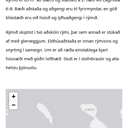
6–8. Bæði aðstaða og aðgengi eru til fyrirmyndar, en góð
IS
EN
bílastæði eru við húsið og lyftuaðgengi í rýmið.
Rýmið skiptist í tvö aðskilin rými, þar sem annað er stúkað
af með glerveggjum. Eldhúsaðstaða er innan rýmisins og
snyrting í sameign. Um er að ræða einstaklega bjart
húsnæði með góðri lofthæð. Stutt er í stofnbrautir og alla
helstu þjónustu.
+
−