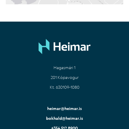
Hagasmári 1
201 Kópavogur
Kt. 630109-1080
heimar@heimar.is
bokhald@heimar.is
+354 512 8900