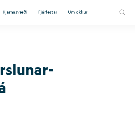
Kjarnasvæði
Fjárfestar
Um okkur
sl­un­ar-
á