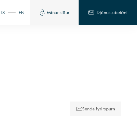
IS
EN
Mínar síður
Þjónustubeiðni
Senda fyrirspurn