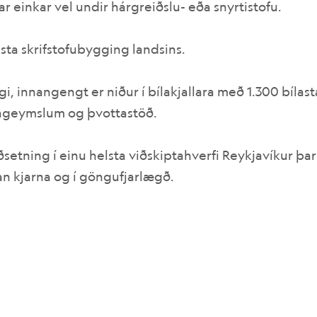
 einkar vel undir hárgreiðslu- eða snyrtistofu.
ta skrifstofubygging landsins.
, innangengt er niður í bílakjallara með 1.300 bíla
lageymslum og þvottastöð.
setning í einu helsta viðskiptahverfi Reykjavíkur þa
nnan kjarna og í göngufjarlægð.