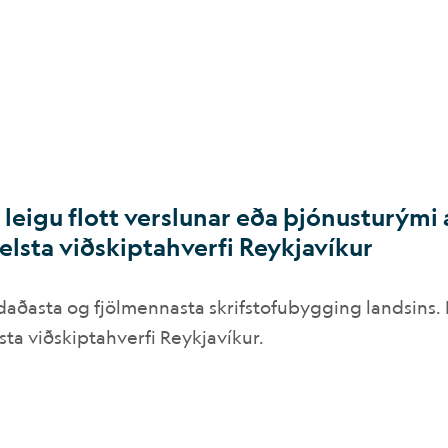
 leigu flott verslunar eða þjónusturými 
elsta viðskiptahverfi Reykjavíkur
daðasta og fjölmennasta skrifstofubygging landsins.
sta viðskiptahverfi Reykjavíkur.