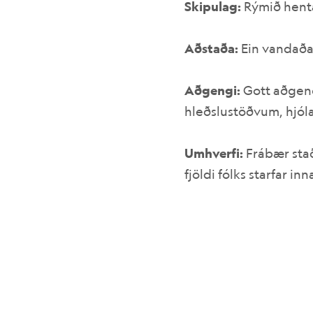
Skipulag:
Rýmið hentar
Aðstaða:
Ein vandaðas
Aðgengi:
Gott aðgengi
hleðslustöðvum, hjó
Umhverfi:
Frábær stað
fjöldi fólks starfar i