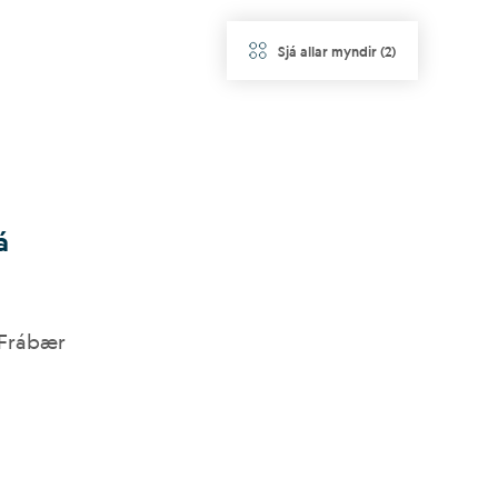
Sjá allar myndir
(
2
)
á
 Frábær