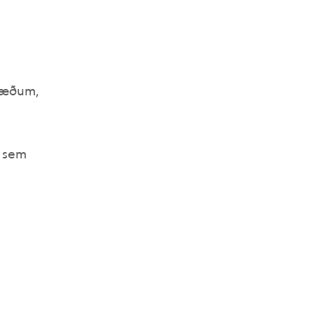
stæðum,
r sem