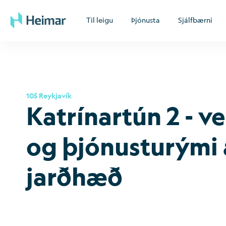
Til leigu
Þjónusta
Sjálfbærni
105 Reykjavík
Katrín­artún 2 - ver
og þjón­ustu­rými 
jarð­hæð