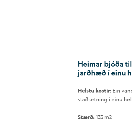
Heimar bjóða til
jarðhæð í einu h
Helstu kostir:
Ein van
staðsetning í einu hel
Stærð:
133 m2