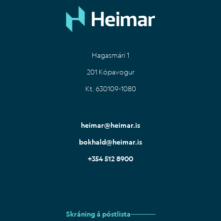
Hagasmári 1
201 Kópavogur
Kt. 630109-1080
heimar@heimar.is
bokhald@heimar.is
+354 512 8900
Skráning á póstlista