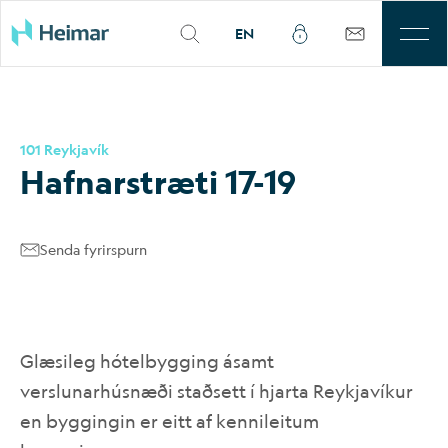
EN
Til leigu
101 Reykjavík
Þjónusta
Hafn­ar­stræti 17-19
Sjálfbærni
Senda fyrirspurn
Kjarnasvæði
Fjárfestar
Glæsileg hótelbygging ásamt
Um okkur
verslunarhúsnæði staðsett í hjarta Reykjavíkur
en byggingin er eitt af kennileitum
Mínar síður