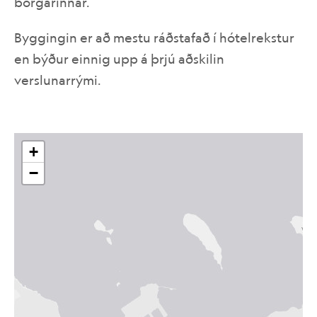
borgarinnar.
Byggingin er að mestu ráðstafað í hótelrekstur
IS
EN
en býður einnig upp á þrjú aðskilin
verslunarrými.
+
−