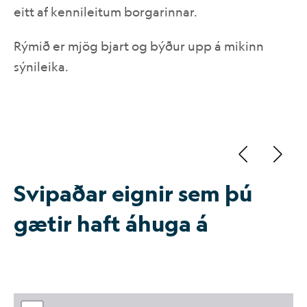
eitt af kennileitum borgarinnar.
IS
EN
Rýmið er mjög bjart og býður upp á mikinn
105 Reyk
sýnileika.
101 Reykjavík
Katrína
Hafnarstræti 18 - jarðhæð
þjónus
Svipaðar eignir sem þú
gætir haft áhuga á