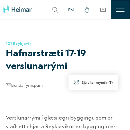
EN
Til leigu
101 Reykjavík
Þjónusta
Hafn­ar­stræti 17-19
Sjálfbærni
versl­un­ar­rými
Kjarnasvæði
Sjá allar myndir
(
5
)
Senda fyrirspurn
Fjárfestar
Um okkur
Verslunarrými í glæsilegri byggingu sem er
Mínar síður
staðsett í hjarta Reykjavíkur en byggingin er