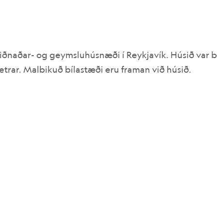
 iðnaðar- og geymsluhúsnæði í Reykjavík. Húsið var b
etrar. Malbikuð bílastæði eru framan við húsið.