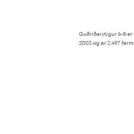
Guðríðarstígur 6-8 er
2003 og er 2.497 ferm
+
−