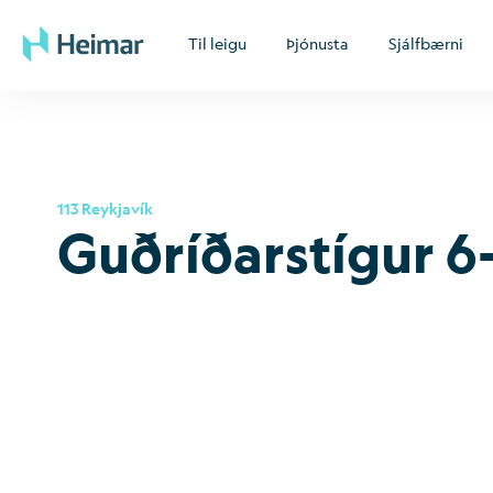
Til leigu
Þjónusta
Sjálfbærni
113 Reykjavík
Guðríð­ar­stíg­ur 6