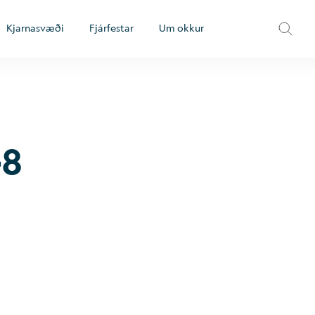
Kjarnasvæði
Fjárfestar
Um okkur
-8