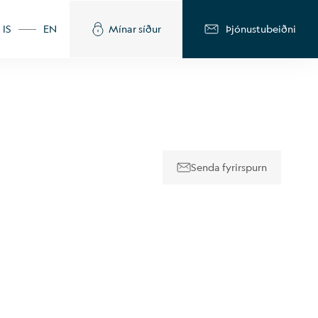
IS
EN
Mínar síður
Þjónustubeiðni
Senda fyrirspurn