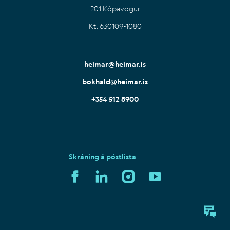
201 Kópavogur
Kt. 630109-1080
IS
EN
heimar@heimar.is
bokhald@heimar.is
+354 512 8900
Skráning á póstlista