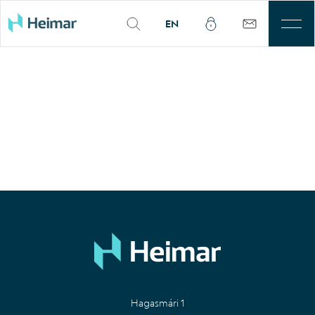
EN
Til leigu
Þjónusta
Sjálfbærni
Kjarnasvæði
Fjárfestar
Um okkur
Mínar síður
Hagasmári 1