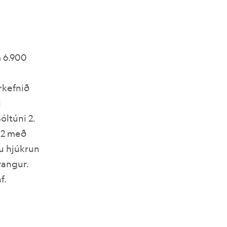
m 6.900
rkefnið
i
óltúni 2.
002 með
u hjúkrun
vangur.
f.