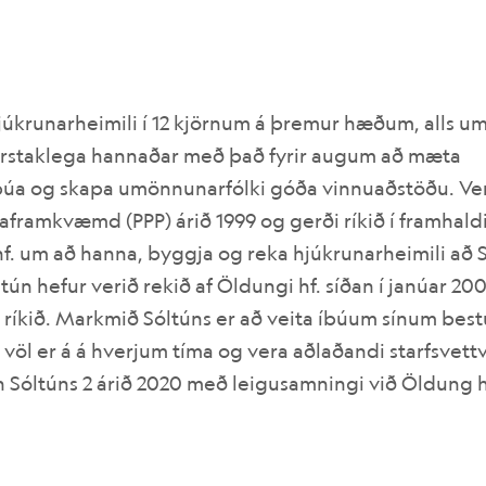
hjúkrunarheimili í 12 kjörnum á þremur hæðum, alls u
 sérstaklega hannaðar með það fyrir augum að mæta
búa og skapa umönnunarfólki góða vinnuaðstöðu. Ve
aframkvæmd (PPP) árið 1999 og gerði ríkið í framhald
. um að hanna, byggja og reka hjúkrunarheimili að S
tún hefur verið rekið af Öldungi hf. síðan í janúar 2
ríkið. Markmið Sóltúns er að veita íbúum sínum best
völ er á á hverjum tíma og vera aðlaðandi starfsvett
 Sóltúns 2 árið 2020 með leigusamningi við Öldung h