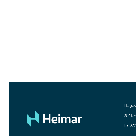
+
−
Hagas
201 K
Kt. 6