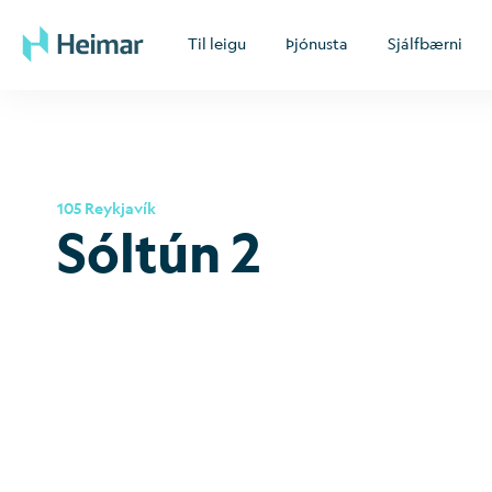
Til leigu
Þjónusta
Sjálfbærni
105 Reykjavík
Sóltún 2