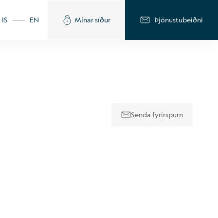
IS
EN
Mínar síður
Þjónustubeiðni
Senda fyrirspurn