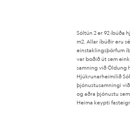
Sóltún 2 er 92 íbúða 
m2. Allar íbúðir eru
einstaklingsþörfum í
var boðið út sem eink
samning við Öldung hf
Hjúkrunarheimilið Sól
þjónustusamningi við 
og aðra þjónustu sem 
Heima keypti fasteign