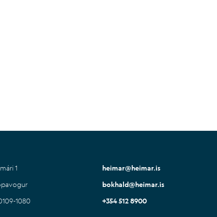
mári 1
heimar@heimar.is
ópavogur
bokhald@heimar.is
30109-1080
+354 512 8900