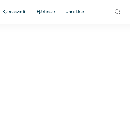
Kjarnasvæði
Fjárfestar
Um okkur