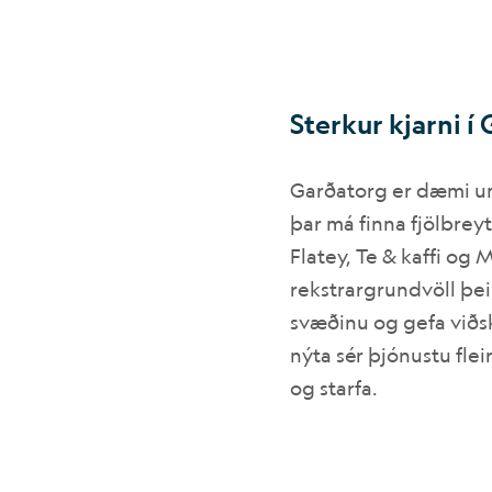
Sterkur kjarni 
Garðatorg er dæmi um 
þar má finna fjölbreyt
Flatey, Te & kaffi og
rekstrargrundvöll þeir
svæðinu og gefa viðsk
nýta sér þjónustu flei
og starfa.