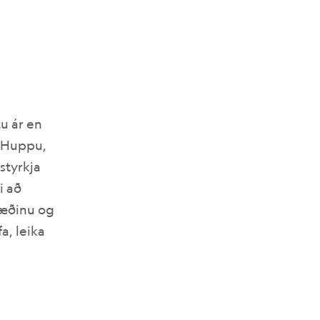
u ár en
a Huppu,
styrkja
i að
væðinu og
a, leika