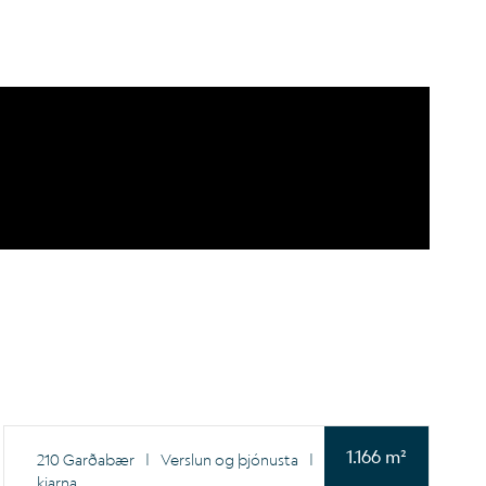
1.166 m²
210 Garðabær
|
Verslun og þjónusta
|
Innan
kjarna