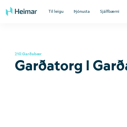
Til leigu
Þjónusta
Sjálfbærni
210 Garðabær
Garðatorg | Garð