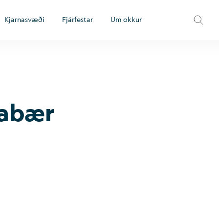
Kjarnasvæði
Fjárfestar
Um okkur
a­bær