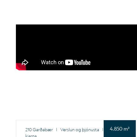
4.850 m²
210 Garðabær
|
Verslun og þjónusta
|
Innan
kjarna