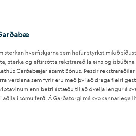
í Garðabæ
sterkan hverfiskjarna sem hefur styrkst mikið síðust
ta, sterka og eftirsótta rekstraraðila eins og ísbúðin
 Mathús Garðabæjar ásamt Bónus. Þessir rekstraraðilar 
ra verslana sem fyrir eru með því að draga fleiri gest
iptavinum enn betri ástæðu til að dvelja lengur á s
ri aðila í sömu ferð. Á Garðatorgi má svo sannarlega lif