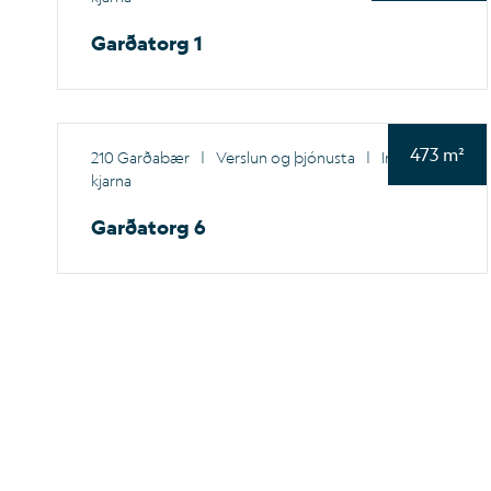
Garðatorg 1
473 m²
210 Garðabær
|
Verslun og þjónusta
|
Innan
kjarna
Garðatorg 6
+