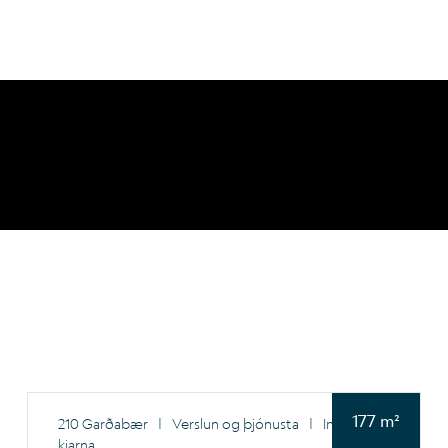
177 m²
210 Garðabær
|
Verslun og þjónusta
|
Innan
kjarna