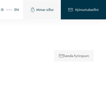
IS
EN
Mínar síður
Þjónustubeiðni
Senda fyrirspurn