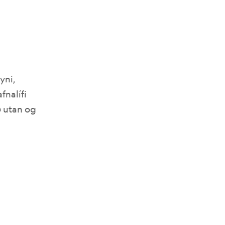
yni,
fnalífi
ð utan og