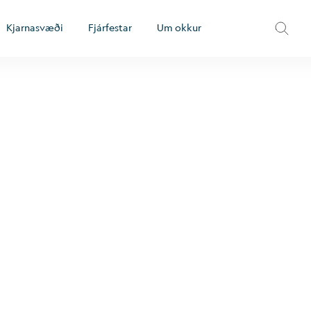
Kjarnasvæði
Fjárfestar
Um okkur