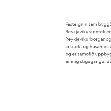
Fasteignin sem byggð
Reykjavíkurapótek er 
Reykjavíkurborgar og
arkitekt og húsameista
og er samofið uppbyg
einnig stigagangur að