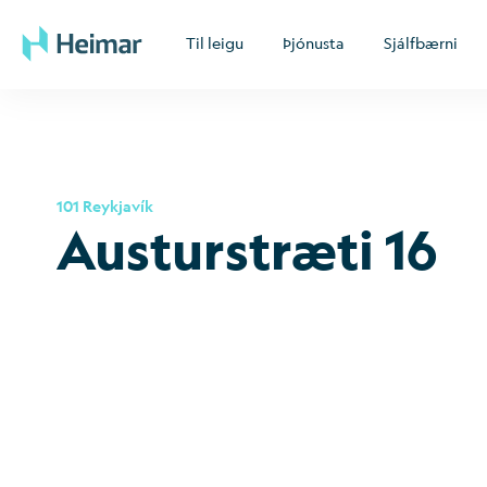
Til leigu
Þjónusta
Sjálfbærni
101 Reykjavík
Aust­ur­stræti 16