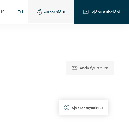
IS
EN
Mínar síður
Þjónustubeiðni
Senda fyrirspurn
Sjá allar myndir
(
2
)