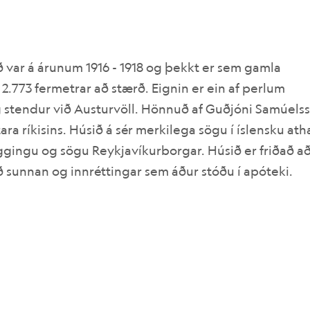
 var á árunum 1916 - 1918 og þekkt er sem gamla
2.773 fermetrar að stærð. Eignin er ein af perlum
 stendur við Austurvöll. Hönnuð af Guðjóni Samúelss
ra ríkisins. Húsið á sér merkilega sögu í íslensku atha
gingu og sögu Reykjavíkurborgar. Húsið er friðað a
 sunnan og innréttingar sem áður stóðu í apóteki.